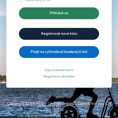
Zapamatuj si mě
Přihlásit se
Registrovat nové kolo
Přejít na vyhledávač kradených kol
Zapomenuté heslo
Registrace uživatele
Copyright © CEREK - Centrální registr jízdních kol pro ČR
2026